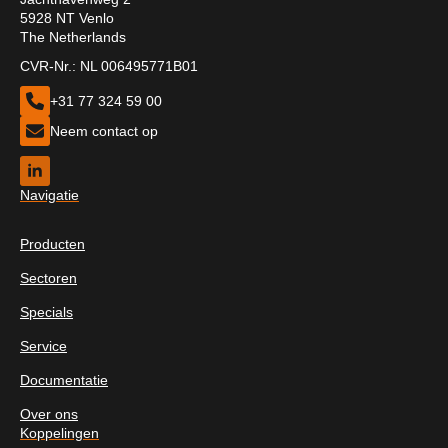
5928 NT Venlo
The Netherlands
CVR-Nr.: NL 006495771B01
+31 77 324 59 00
Neem contact op
Navigatie
Producten
Sectoren
Specials
Service
Documentatie
Over ons
Koppelingen