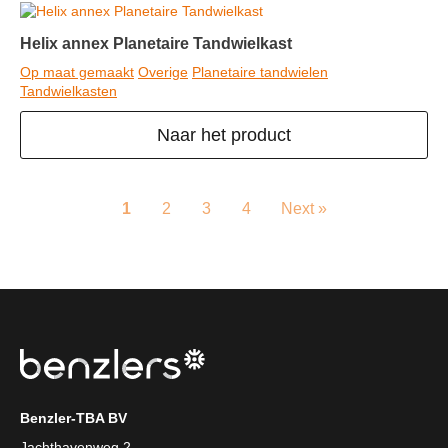
Helix annex Planetaire Tandwielkast
Op maat gemaakt
Overige
Planetaire tandwielen
Tandwielkasten
Naar het product
1
2
3
4
Next »
Benzler-TBA BV
Jachthavenweg 2