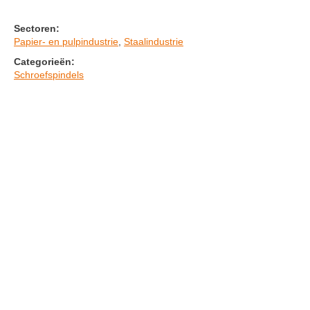
Sectoren:
Papier- en pulpindustrie
,
Staalindustrie
Categorieën:
Schroefspindels