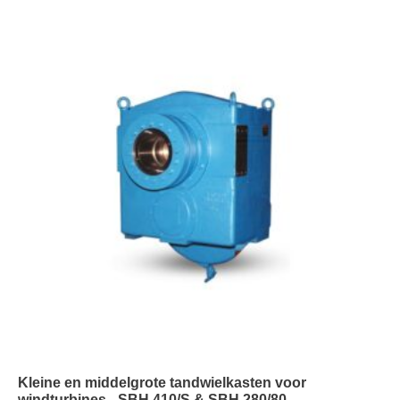
Kleine en middelgrote tandwielkasten voor
windturbines - SBH 410/S & SBH 280/80