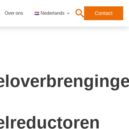
Contact
Over ons
Nederlands
loverbrenging
lreductoren