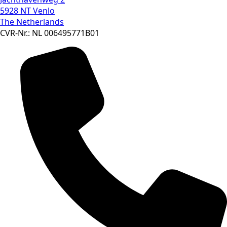
5928 NT Venlo
The Netherlands
CVR-Nr.: NL 006495771B01