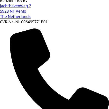
Benzler-TBA BV
Jachthavenweg 2
5928 NT Venlo
The Netherlands
CVR-Nr.: NL 006495771B01